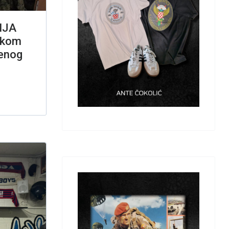
IJA
skom
denog