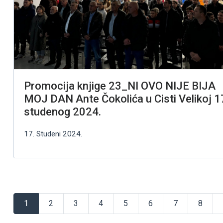
Promocija knjige 23_NI OVO NIJE BIJA
MOJ DAN Ante Čokolića u Cisti Velikoj 1
studenog 2024.
17. Studeni 2024.
1
2
3
4
5
6
7
8