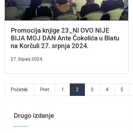
Promocija knjige 23_NI OVO NIJE
BIJA MOJ DAN Ante Čokolića u Blatu
na Korčuli 27. srpnja 2024.
27. Srpanj 2024.
Početak
Pret
1
2
3
4
5
Drugo izdanje